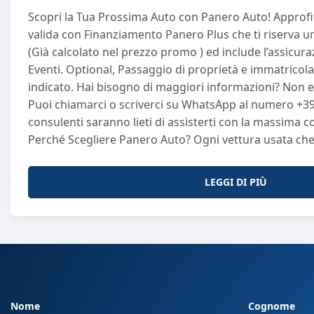
Scopri la Tua Prossima Auto con Panero Auto! Approfitt
valida con Finanziamento Panero Plus che ti riserva u
(Già calcolato nel prezzo promo ) ed include l’assicur
Eventi. Optional, Passaggio di proprietà e immatricola
indicato. Hai bisogno di maggiori informazioni? Non es
Puoi chiamarci o scriverci su WhatsApp al numero +39 
consulenti saranno lieti di assisterti con la massima co
Perché Scegliere Panero Auto? Ogni vettura usata c
sinonimo di qualità e sicurezza. Selezioniamo attenta
sottoponiamo a controlli rigorosi di qualità, garanten
LEGGI DI PIÙ
affidabilità. Il nostro obiettivo è offrirti un'esperienza
prim’ordine. Inoltre, potrai usufruire di garanzie che 
per un acquisto in totale tranquillità. Consegna a Domicilio: Comfort e
Sicurezza Goditi la comodità della consegna a domicili
e noi te la consegniamo direttamente a casa tua, gara
sicuro e senza stress. La tua soddisfazione è la nostra
rendere l'acquisto della tua vettura il più semplice possibile. Co
Nome
Cognome