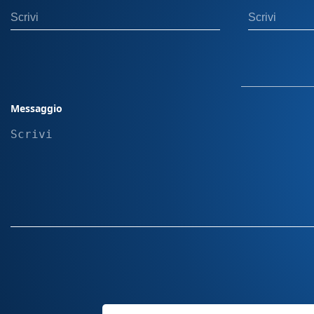
Personalizzata Scegli la sede più vicina a te tra quelle
approfitta della nostra consulenza a distanza via Wha
Siamo sempre a disposizione per rispondere a ogni t
ogni fase del processo d'acquisto. • Torino (TO), Corso 
Torino (TO), Via Passo Buole 170/10 10135 • Beinasco 
28, 10092 Nota Bene: Il prezzo indicato esclude il passaggio di proprietà. In
caso di permuta, i costi di gestione dell'usato non sono 
Messaggio
passaggio di proprietà può variare in base alla potenza
residenza dell’intestatario. Offerta valida con finanz
ulteriori dettagli, visita una delle nostre sedi. Messa s
equipaggiamenti aggiuntivi sull' auto non incluse dev
parte. "Le immagini presenti sul sito sono inserite a scopo puramente
illustrativo. Le caratteristiche, i colori e le configurazi
possono variare in base alla disponibilità e al mercat
rappresentano quindi necessariamente il prodotto fina
disponibili per l’acquisto."