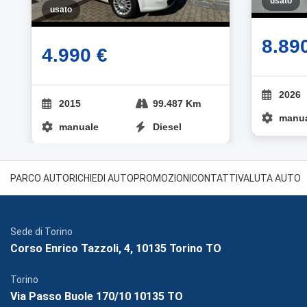
usato
usato
8.89
4.990 €
2026
2015
99.487 Km
manu
manuale
Diesel
PARCO AUTO
RICHIEDI AUTO
PROMOZIONI
CONTATTI
VALUTA AUTO
Sede di Torino
Corso Enrico Tazzoli, 4, 10135 Torino TO
Torino
Via Passo Buole 170/10 10135 TO