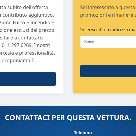
a subito dell'offerta
Sei interessato a questa 
n contributo aggiuntivo.
promozioni e rimanere 
azione Furto + Incendio +
zione esclusi dal prezzo
Inserisci il tuo indirizzo mai
itare a contattarci!
011 297 6269. I nostri
rtesia e professionalità.
he proponiamo è
mente ogni auto e la
do efficienza e
 d'acquisto di
vanno da 12 a 84 mesi,
o. Seleziona la tua auto
ntendoti un servizio
CONTATTACI PER QUESTA VETTURA.
 priorità: vogliamo
nsulenza
Telefono