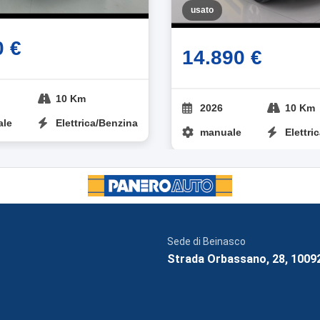
usato
0 €
14.890 €
10 Km
2026
10 Km
ale
Elettrica/Benzina
manuale
Elettri
Sede di Beinasco
Strada Orbassano, 28, 1009