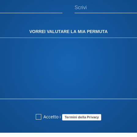
 elencate qui sotto o
tsApp, telefono o email.
ua domanda e guidarti in
tazzoli n. 4 10135 •
(TO), Strada Orbassano,
VORREI VALUTARE LA MIA PERMUTA
inclusi. Il calcolo del
 del veicolo e alla
iamento Panero plus. Per
u strada più eventuali
ono essere calcolate a
oni dei modelli raffigurati
o. Le immagini non
le o le versioni
Accetto i
Termini della Privacy