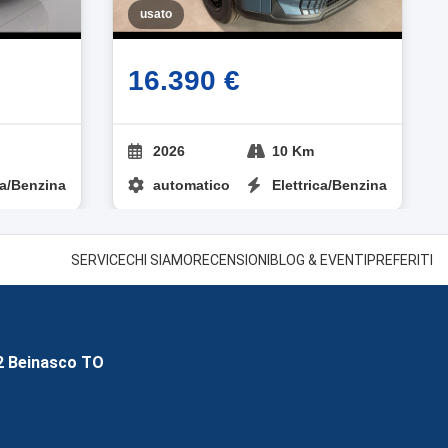
usato
16.390 €
2026
10 Km
ca/Benzina
automatico
Elettrica/Benzina
SERVICE
CHI SIAMO
RECENSIONI
BLOG & EVENTI
PREFERITI
2 Beinasco TO