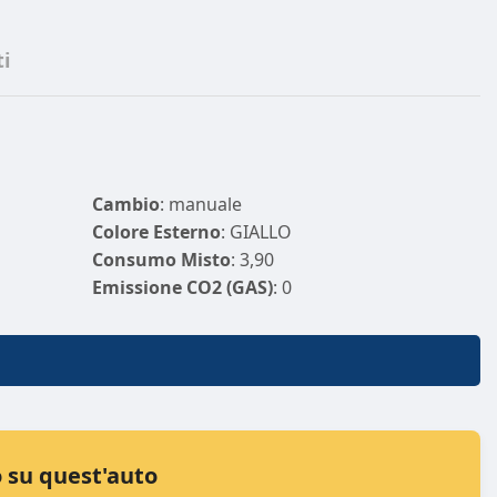
i
Cambio
: manuale
Colore Esterno
: GIALLO
Consumo Misto
: 3,90
Emissione CO2 (GAS)
: 0
Marce
: 6
Porte
: 5
Potenza (CV)
: 69
Trasmissione
: A
 su quest'auto