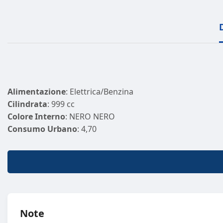
Alimentazione
: Elettrica/Benzina
Cilindrata
: 999 cc
Colore Interno
: NERO NERO
Consumo Urbano
: 4,70
Larghezza
: 1643
Km
: 10
Sedili
: 4
Potenza (KW)
: 51
Note