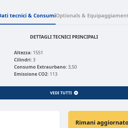
Dati tecnici & Consumi
Optionals & Equipaggiament
DETTAGLI TECNICI PRINCIPALI
Altezza
: 1551
Cilindri
: 3
Consumo Extraurbano
: 3,50
Emissione CO2
: 113
Lunghezza
: 3686
Normativa Ecologica
: euro6
VEDI TUTTI
Passo
: 2300
Proprietari Precedenti
: 0
Rimani aggiornato