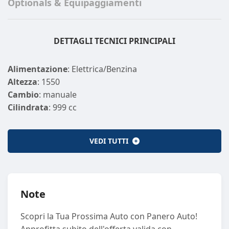
Optionals & Equipaggiamenti
DETTAGLI TECNICI PRINCIPALI
Alimentazione
: Elettrica/Benzina
Altezza
: 1550
Cambio
: manuale
Cilindrata
: 999 cc
Cilindri
: 3
Colore Esterno
: GRIGIO
VEDI TUTTI
Emissione CO2
: 122
Emissione CO2 (GAS)
: 0
Larghezza
: 1805
Lunghezza
: 4225
Note
Massa a vuoto
: 1100
Marce
: 6
Scopri la Tua Prossima Auto con Panero Auto!
Km
: 1514