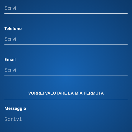
Orbassano, 28, 10092 Nota Bene: Il prezzo
indicato esclude il passaggio di proprietà. In
caso di permuta, i costi di gestione dell'usato
non sono inclusi. Il calcolo del passaggio di
Telefono
proprietà può variare in base alla potenza del
veicolo e alla residenza dell’intestatario. Offerta
valida con finanziamento Panero plus. Per
ulteriori dettagli, visita una delle nostre sedi.
Email
Messa su strada più eventuali equipaggiamenti
aggiuntivi sull' auto non incluse devono essere
calcolate a parte. "Le immagini presenti sul sito
sono inserite a scopo puramente illustrativo. Le
caratteristiche, i colori e le configurazioni dei
VORREI VALUTARE LA MIA PERMUTA
modelli raffigurati possono variare in base alla
disponibilità e al mercato. Le immagini non
Messaggio
rappresentano quindi necessariamente il
prodotto finale o le versioni disponibili per
l’acquisto."