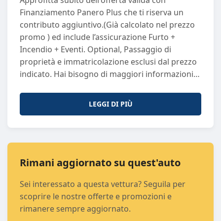
Approfitta subito dell'offerta valida con
Normativa Ecologica
: euro6
Finanziamento Panero Plus che ti riserva un
Porte
: 5
contributo aggiuntivo.(Già calcolato nel prezzo
Sedili
: 5
promo ) ed include l’assicurazione Furto +
Passo
: 2588
Incendio + Eventi. Optional, Passaggio di
Potenza (CV)
: 124
proprietà e immatricolazione esclusi dal prezzo
Potenza (KW)
: 91
indicato. Hai bisogno di maggiori informazioni?
Proprietari Precedenti
: 0
Non esitare a contattarci! Puoi chiamarci o
Trasmissione
: A
scriverci su WhatsApp al numero +39 011 297
LEGGI DI PIÙ
6269. I nostri consulenti saranno lieti di
assisterti con la massima cortesia e
professionalità. Perché Scegliere Panero Auto?
Ogni vettura usata che proponiamo è sinonimo
di qualità e sicurezza. Selezioniamo
Rimani aggiornato su quest'auto
attentamente ogni auto e la sottoponiamo a
Sei interessato a questa vettura? Seguila per
controlli rigorosi di qualità, garantendo
scoprire le nostre offerte e promozioni e
efficienza e affidabilità. Il nostro obiettivo è
rimanere sempre aggiornato.
offrirti un'esperienza d'acquisto di prim’ordine.