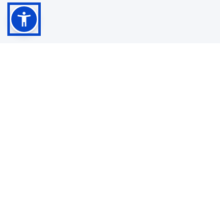
PARCO AUTO
RICHIEDI AUTO
PROMOZIONI
CONTATTI
VALUTA AUTO
Sede di Torino
Corso Enrico Tazzoli, 4, 10135 Torino TO
Torino
Via Passo Buole 170/10 10135 TO
+39 011 297 6269
Whatsapp
Copyright © Panero Auto S.r.l. 2025. Tutti i diritti riservati. -
-
Privacy Policy
C