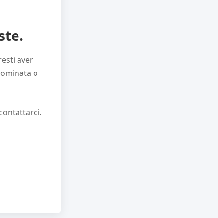
ste.
resti aver
inominata o
contattarci.