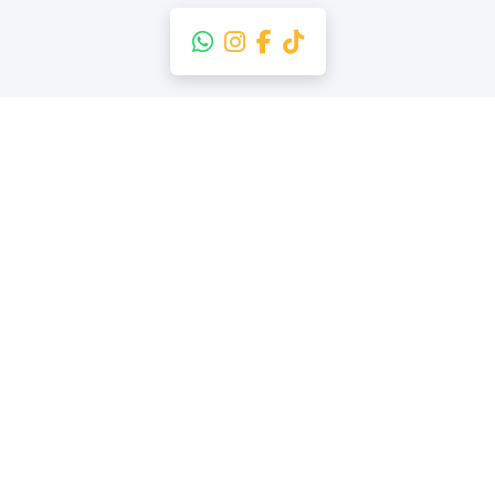
Sede di Beinasco
Strada Orbassano, 28, 1009
lead@paneroauto.it
Email Preventivi
ookie Policy