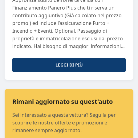
Approfitta subito dell'offerta valida con
Km
: 10800
Finanziamento Panero Plus che ti riserva un
Normativa Ecologica
: euro6
contributo aggiuntivo.(Già calcolato nel prezzo
Porte
: 5
promo ) ed include l’assicurazione Furto +
Sedili
: 5
Incendio + Eventi. Optional, Passaggio di
Passo
: 2672
proprietà e immatricolazione esclusi dal prezzo
Potenza (CV)
: 147
indicato. Hai bisogno di maggiori informazioni?
Potenza (KW)
: 108
Non esitare a contattarci! Puoi chiamarci o
Proprietari Precedenti
: 0
scriverci su WhatsApp al numero +39 011 297
Trasmissione
: 4WD
LEGGI DI PIÙ
6269. I nostri consulenti saranno lieti di
assisterti con la massima cortesia e
professionalità. Perché Scegliere Panero Auto?
Ogni vettura usata che proponiamo è sinonimo
di qualità e sicurezza. Selezioniamo
Rimani aggiornato su quest'auto
attentamente ogni auto e la sottoponiamo a
Sei interessato a questa vettura? Seguila per
controlli rigorosi di qualità, garantendo
scoprire le nostre offerte e promozioni e
efficienza e affidabilità. Il nostro obiettivo è
rimanere sempre aggiornato.
offrirti un'esperienza d'acquisto di prim’ordine.