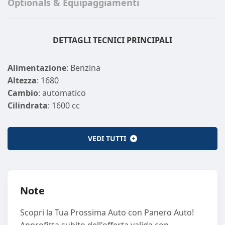
Optionals & Equipaggiamenti
DETTAGLI TECNICI PRINCIPALI
Alimentazione
: Benzina
Altezza
: 1680
Cambio
: automatico
Cilindrata
: 1600 cc
Cilindri
: 4
Colore Esterno
: OLIVE GRAY
VEDI TUTTI
Colore Interno
: NERO NERO
Emissione CO2
: 182
Emissione CO2 (GAS)
: 0
Larghezza
: 1865
Note
Lunghezza
: 4500
Massa a vuoto
: 1350
Scopri la Tua Prossima Auto con Panero Auto!
Marce
: 7