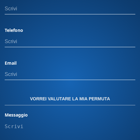
Orbassano, 28, 10092 Nota Bene: Il prezzo
indicato esclude il passaggio di proprietà. In
caso di permuta, i costi di gestione dell'usato
non sono inclusi. Il calcolo del passaggio di
Telefono
proprietà può variare in base alla potenza del
veicolo e alla residenza dell’intestatario. Offerta
valida con finanziamento Panero plus. Per
ulteriori dettagli, visita una delle nostre sedi.
Email
Messa su strada più eventuali equipaggiamenti
aggiuntivi sull' auto non incluse devono essere
calcolate a parte. "Le immagini presenti sul sito
sono inserite a scopo puramente illustrativo. Le
caratteristiche, i colori e le configurazioni dei
VORREI VALUTARE LA MIA PERMUTA
modelli raffigurati possono variare in base alla
disponibilità e al mercato. Le immagini non
Messaggio
rappresentano quindi necessariamente il
prodotto finale o le versioni disponibili per
l’acquisto."