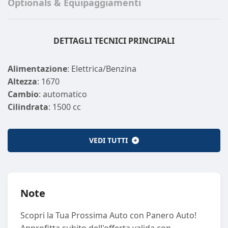
Optionals & Equipaggiamenti
DETTAGLI TECNICI PRINCIPALI
Alimentazione
: Elettrica/Benzina
Altezza
: 1670
Cambio
: automatico
Cilindrata
: 1500 cc
Cilindri
: 4
Colore Esterno
: OLIVE GRAY
VEDI TUTTI
Colore Interno
: NERO NERO
Emissione CO2
: 54
Emissione CO2 (GAS)
: 0
Larghezza
: 1865
Note
Lunghezza
: 4500
Massa a vuoto
: 1500
Scopri la Tua Prossima Auto con Panero Auto!
Marce
: 3