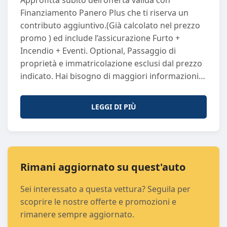
Approfitta subito dell'offerta valida con
Km
: 0
Finanziamento Panero Plus che ti riserva un
Normativa Ecologica
: euro6
contributo aggiuntivo.(Già calcolato nel prezzo
Porte
: 5
promo ) ed include l’assicurazione Furto +
Sedili
: 5
Incendio + Eventi. Optional, Passaggio di
Passo
: 2672
proprietà e immatricolazione esclusi dal prezzo
Potenza (CV)
: 279
indicato. Hai bisogno di maggiori informazioni?
Potenza (KW)
: 205
Non esitare a contattarci! Puoi chiamarci o
Proprietari Precedenti
: 0
scriverci su WhatsApp al numero +39 011 297
Trasmissione
: A
LEGGI DI PIÙ
6269. I nostri consulenti saranno lieti di
assisterti con la massima cortesia e
professionalità. Perché Scegliere Panero Auto?
Ogni vettura usata che proponiamo è sinonimo
di qualità e sicurezza. Selezioniamo
Rimani aggiornato su quest'auto
attentamente ogni auto e la sottoponiamo a
Sei interessato a questa vettura? Seguila per
controlli rigorosi di qualità, garantendo
scoprire le nostre offerte e promozioni e
efficienza e affidabilità. Il nostro obiettivo è
rimanere sempre aggiornato.
offrirti un'esperienza d'acquisto di prim’ordine.