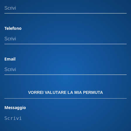
Orbassano, 28, 10092 Nota Bene: Il prezzo
indicato esclude il passaggio di proprietà. In
caso di permuta, i costi di gestione dell'usato
non sono inclusi. Il calcolo del passaggio di
Telefono
proprietà può variare in base alla potenza del
veicolo e alla residenza dell’intestatario. Offerta
valida con finanziamento Panero plus. Per
ulteriori dettagli, visita una delle nostre sedi.
Email
Messa su strada più eventuali equipaggiamenti
aggiuntivi sull' auto non incluse devono essere
calcolate a parte. "Le immagini presenti sul sito
sono inserite a scopo puramente illustrativo. Le
caratteristiche, i colori e le configurazioni dei
VORREI VALUTARE LA MIA PERMUTA
modelli raffigurati possono variare in base alla
disponibilità e al mercato. Le immagini non
Messaggio
rappresentano quindi necessariamente il
prodotto finale o le versioni disponibili per
l’acquisto."