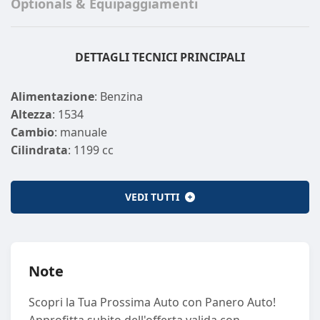
Optionals & Equipaggiamenti
DETTAGLI TECNICI PRINCIPALI
Alimentazione
: Benzina
Altezza
: 1534
Cambio
: manuale
Cilindrata
: 1199 cc
Cilindri
: 3
Colore Esterno
: GIALLO/NERO
VEDI TUTTI
Emissione CO2
: 127
Emissione CO2 (GAS)
: 0
Larghezza
: 1720
Lunghezza
: 4084
Note
Marce
: 6
Km
: 21364
Scopri la Tua Prossima Auto con Panero Auto!
Normativa Ecologica
: euro6