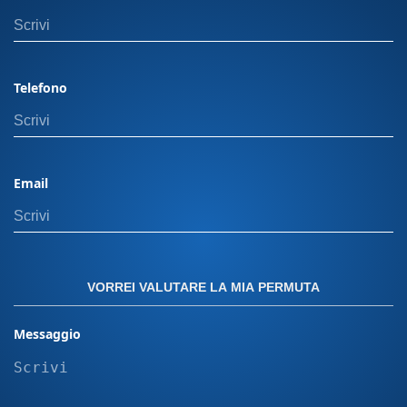
Orbassano, 28, 10092 Nota Bene: Il prezzo
indicato esclude il passaggio di proprietà. In
caso di permuta, i costi di gestione dell'usato
non sono inclusi. Il calcolo del passaggio di
Telefono
proprietà può variare in base alla potenza del
veicolo e alla residenza dell’intestatario. Offerta
valida con finanziamento Panero plus. Per
ulteriori dettagli, visita una delle nostre sedi.
Email
Messa su strada più eventuali equipaggiamenti
aggiuntivi sull' auto non incluse devono essere
calcolate a parte. "Le immagini presenti sul sito
sono inserite a scopo puramente illustrativo. Le
caratteristiche, i colori e le configurazioni dei
VORREI VALUTARE LA MIA PERMUTA
modelli raffigurati possono variare in base alla
disponibilità e al mercato. Le immagini non
Messaggio
rappresentano quindi necessariamente il
prodotto finale o le versioni disponibili per
l’acquisto."