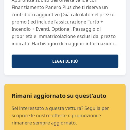
Approfitta subito dell'offerta valida con
Porte
: 5
Finanziamento Panero Plus che ti riserva un
Sedili
: 5
contributo aggiuntivo.(Già calcolato nel prezzo
Passo
: 2557
promo ) ed include l’assicurazione Furto +
Potenza (CV)
: 101
Incendio + Eventi. Optional, Passaggio di
Potenza (KW)
: 74
proprietà e immatricolazione esclusi dal prezzo
Proprietari Precedenti
: 0
indicato. Hai bisogno di maggiori informazioni?
Trasmissione
: A
Non esitare a contattarci! Puoi chiamarci o
scriverci su WhatsApp al numero +39 011 297
LEGGI DI PIÙ
6269. I nostri consulenti saranno lieti di
assisterti con la massima cortesia e
professionalità. Perché Scegliere Panero Auto?
Ogni vettura usata che proponiamo è sinonimo
di qualità e sicurezza. Selezioniamo
Rimani aggiornato su quest'auto
attentamente ogni auto e la sottoponiamo a
Sei interessato a questa vettura? Seguila per
controlli rigorosi di qualità, garantendo
scoprire le nostre offerte e promozioni e
efficienza e affidabilità. Il nostro obiettivo è
rimanere sempre aggiornato.
offrirti un'esperienza d'acquisto di prim’ordine.