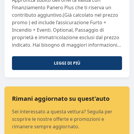
Approfitta subito dell'offerta valida con
Km
: 10
Finanziamento Panero Plus che ti riserva un
Normativa Ecologica
: euro0
contributo aggiuntivo.(Già calcolato nel prezzo
Porte
: 4
promo ) ed include l’assicurazione Furto +
Sedili
: 3
Incendio + Eventi. Optional, Passaggio di
Passo
: 3357
proprietà e immatricolazione esclusi dal prezzo
Potenza (CV)
: 147
indicato. Hai bisogno di maggiori informazioni?
Potenza (KW)
: 108
Non esitare a contattarci! Puoi chiamarci o
Proprietari Precedenti
: 0
scriverci su WhatsApp al numero +39 011 297
Trasmissione
: A
LEGGI DI PIÙ
6269. I nostri consulenti saranno lieti di
assisterti con la massima cortesia e
professionalità. Perché Scegliere Panero Auto?
Ogni vettura usata che proponiamo è sinonimo
di qualità e sicurezza. Selezioniamo
Rimani aggiornato su quest'auto
attentamente ogni auto e la sottoponiamo a
Sei interessato a questa vettura? Seguila per
controlli rigorosi di qualità, garantendo
scoprire le nostre offerte e promozioni e
efficienza e affidabilità. Il nostro obiettivo è
rimanere sempre aggiornato.
offrirti un'esperienza d'acquisto di prim’ordine.