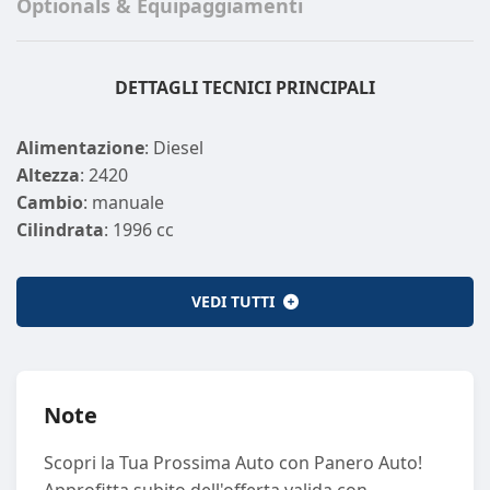
Optionals & Equipaggiamenti
DETTAGLI TECNICI PRINCIPALI
Alimentazione
: Diesel
Altezza
: 2420
Cambio
: manuale
Cilindrata
: 1996 cc
Cilindri
: 4
Colore Esterno
: BIANCO
VEDI TUTTI
Colore Interno
: NERO NERO
Emissione CO2
: 222
Emissione CO2 (GAS)
: 0
Larghezza
: 2030
Note
Lunghezza
: 5372
Massa a vuoto
: 2000
Scopri la Tua Prossima Auto con Panero Auto!
Marce
: 6