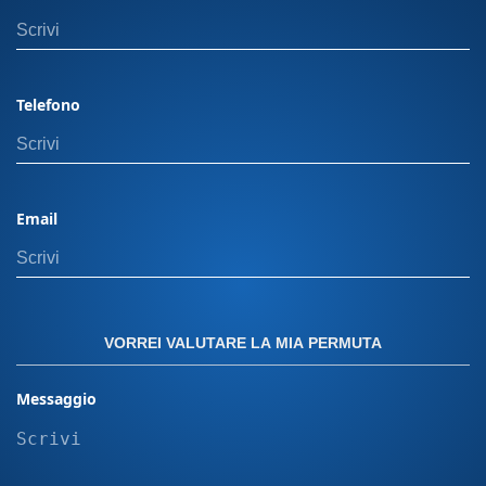
Orbassano, 28, 10092 Nota Bene: Il prezzo
indicato esclude il passaggio di proprietà. In
caso di permuta, i costi di gestione dell'usato
non sono inclusi. Il calcolo del passaggio di
Telefono
proprietà può variare in base alla potenza del
veicolo e alla residenza dell’intestatario. Offerta
valida con finanziamento Panero plus. Per
ulteriori dettagli, visita una delle nostre sedi.
Email
Messa su strada più eventuali equipaggiamenti
aggiuntivi sull' auto non incluse devono essere
calcolate a parte. "Le immagini presenti sul sito
sono inserite a scopo puramente illustrativo. Le
caratteristiche, i colori e le configurazioni dei
VORREI VALUTARE LA MIA PERMUTA
modelli raffigurati possono variare in base alla
disponibilità e al mercato. Le immagini non
Messaggio
rappresentano quindi necessariamente il
prodotto finale o le versioni disponibili per
l’acquisto."