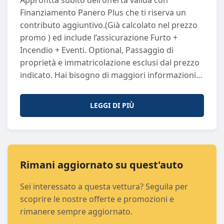
Approfitta subito dell'offerta valida con
Lunghezza
: 3686
Finanziamento Panero Plus che ti riserva un
Marce
: 6
contributo aggiuntivo.(Già calcolato nel prezzo
Km
: 34132
promo ) ed include l’assicurazione Furto +
Normativa Ecologica
: euro6
Incendio + Eventi. Optional, Passaggio di
Porte
: 5
proprietà e immatricolazione esclusi dal prezzo
Sedili
: 4
indicato. Hai bisogno di maggiori informazioni?
Passo
: 2300
Non esitare a contattarci! Puoi chiamarci o
Potenza (CV)
: 69
scriverci su WhatsApp al numero +39 011 297
Potenza (KW)
: 51
LEGGI DI PIÙ
6269. I nostri consulenti saranno lieti di
Proprietari Precedenti
: 0
assisterti con la massima cortesia e
Trasmissione
: A
professionalità. Perché Scegliere Panero Auto?
Ogni vettura usata che proponiamo è sinonimo
di qualità e sicurezza. Selezioniamo
Rimani aggiornato su quest'auto
attentamente ogni auto e la sottoponiamo a
Sei interessato a questa vettura? Seguila per
controlli rigorosi di qualità, garantendo
scoprire le nostre offerte e promozioni e
efficienza e affidabilità. Il nostro obiettivo è
rimanere sempre aggiornato.
offrirti un'esperienza d'acquisto di prim’ordine.