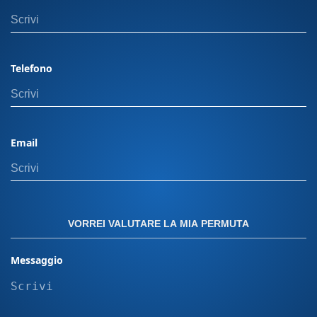
Orbassano, 28, 10092 Nota Bene: Il prezzo
indicato esclude il passaggio di proprietà. In
caso di permuta, i costi di gestione dell'usato
non sono inclusi. Il calcolo del passaggio di
Telefono
proprietà può variare in base alla potenza del
veicolo e alla residenza dell’intestatario. Offerta
valida con finanziamento Panero plus. Per
ulteriori dettagli, visita una delle nostre sedi.
Email
Messa su strada più eventuali equipaggiamenti
aggiuntivi sull' auto non incluse devono essere
calcolate a parte. "Le immagini presenti sul sito
sono inserite a scopo puramente illustrativo. Le
caratteristiche, i colori e le configurazioni dei
VORREI VALUTARE LA MIA PERMUTA
modelli raffigurati possono variare in base alla
disponibilità e al mercato. Le immagini non
Messaggio
rappresentano quindi necessariamente il
prodotto finale o le versioni disponibili per
l’acquisto."