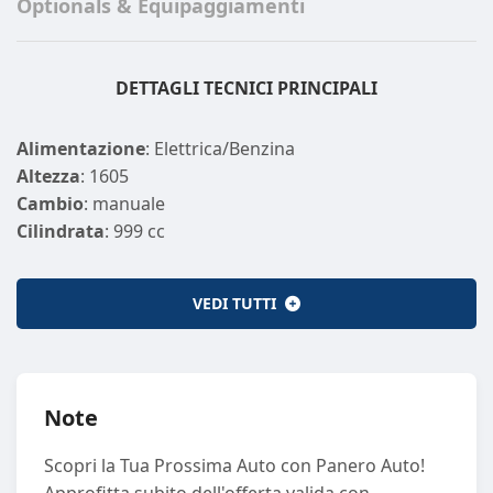
Optionals & Equipaggiamenti
DETTAGLI TECNICI PRINCIPALI
Alimentazione
: Elettrica/Benzina
Altezza
: 1605
Cambio
: manuale
Cilindrata
: 999 cc
Cilindri
: 3
Colore Esterno
: GRIGIO
VEDI TUTTI
Colore Interno
: NERO NERO
Consumo Extraurbano
: 3,50
Consumo Misto
: 3,90
Consumo Urbano
: 4,70
Note
Emissione CO2
: 111
Emissione CO2 (GAS)
: 0
Scopri la Tua Prossima Auto con Panero Auto!
Larghezza
: 1672