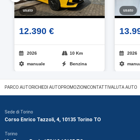
usato
usato
12.390 €
13.9
2026
10 Km
2026
manuale
Benzina
manu
PARCO AUTO
RICHIEDI AUTO
PROMOZIONI
CONTATTI
VALUTA AUTO
Sede di Torino
Corso Enrico Tazzoli, 4, 10135 Torino TO
Torino