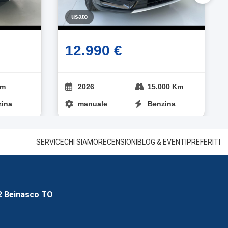
usato
12.990 €
Km
2026
15.000 Km
zina
manuale
Benzina
SERVICE
CHI SIAMO
RECENSIONI
BLOG & EVENTI
PREFERITI
2 Beinasco TO