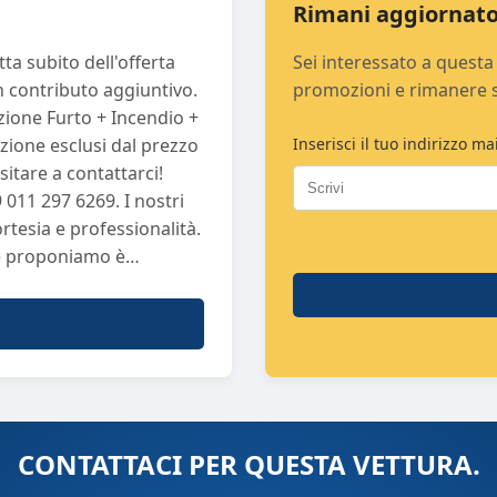
Rimani aggiornato
a subito dell'offerta
Sei interessato a questa 
n contributo aggiuntivo.
promozioni e rimanere 
azione Furto + Incendio +
zione esclusi dal prezzo
Inserisci il tuo indirizzo mai
itare a contattarci!
011 297 6269. I nostri
rtesia e professionalità.
he proponiamo è
mente ogni auto e la
do efficienza e
 d'acquisto di
vanno da 12 a 84 mesi,
o. Seleziona la tua auto
ntendoti un servizio
CONTATTACI PER QUESTA VETTURA.
 priorità: vogliamo