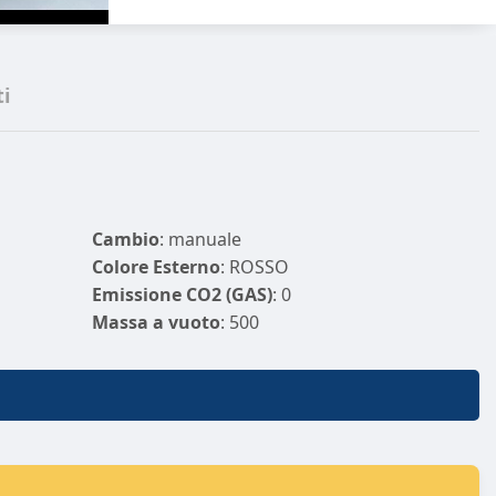
i
Cambio
: manuale
Colore Esterno
: ROSSO
Emissione CO2 (GAS)
: 0
Massa a vuoto
: 500
Normativa Ecologica
: euro6
Passo
: 2610
Proprietari Precedenti
: 0