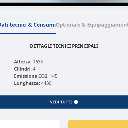
Dati tecnici & Consumi
Optionals & Equipaggiament
DETTAGLI TECNICI PRINCIPALI
Altezza
: 1635
Cilindri
: 4
Emissione CO2
: 145
Lunghezza
: 4430
Km
: 10
Sedili
: 5
VEDI TUTTI
Potenza (KW)
: 85