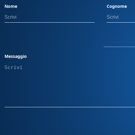
rendere l'acquisto della tua vettura il più semplice possibile. Co
Nome
Cognome
Personalizzata Scegli la sede più vicina a te tra quelle
approfitta della nostra consulenza a distanza via Wha
Siamo sempre a disposizione per rispondere a ogni t
ogni fase del processo d'acquisto. • Torino (TO), Corso 
Torino (TO), Via Passo Buole 170/10 10135 • Beinasco 
28, 10092 Nota Bene: Il prezzo indicato esclude il passaggio di proprietà. In
caso di permuta, i costi di gestione dell'usato non sono 
Messaggio
passaggio di proprietà può variare in base alla potenza
residenza dell’intestatario. Offerta valida con finanz
ulteriori dettagli, visita una delle nostre sedi. Messa s
equipaggiamenti aggiuntivi sull' auto non incluse dev
parte. "Le immagini presenti sul sito sono inserite a scopo puramente
illustrativo. Le caratteristiche, i colori e le configurazi
possono variare in base alla disponibilità e al mercat
rappresentano quindi necessariamente il prodotto fina
disponibili per l’acquisto."