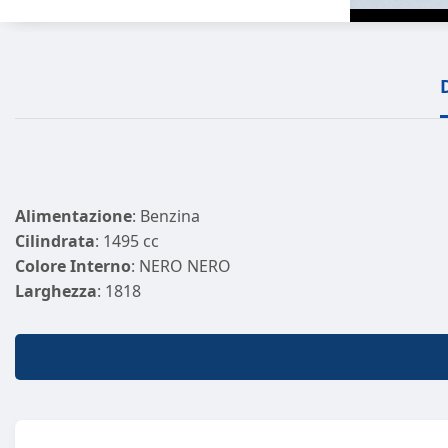
Alimentazione
: Benzina
Cilindrata
: 1495 cc
Colore Interno
: NERO NERO
Larghezza
: 1818
Marce
: 5
Porte
: 5
Potenza (CV)
: 116
Trasmissione
: A