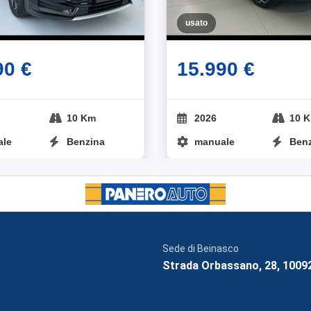
usato
90 €
15.990 €
10 Km
2026
10 
ale
Benzina
manuale
Ben
Sede di Beinasco
Strada Orbassano, 28, 1009