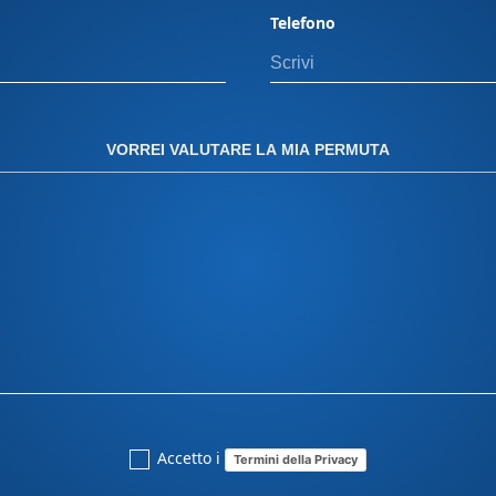
nsulenza
Telefono
 elencate qui sotto o
tsApp, telefono o email.
ua domanda e guidarti in
tazzoli n. 4 10135 •
(TO), Strada Orbassano,
VORREI VALUTARE LA MIA PERMUTA
inclusi. Il calcolo del
 del veicolo e alla
iamento Panero plus. Per
u strada più eventuali
ono essere calcolate a
oni dei modelli raffigurati
o. Le immagini non
le o le versioni
Accetto i
Termini della Privacy