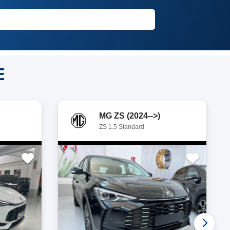
E
MG ZS (2024-->)
ZS 1.5 Standard