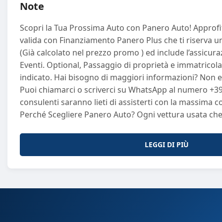
Note
Scopri la Tua Prossima Auto con Panero Auto! Approfitt
valida con Finanziamento Panero Plus che ti riserva u
(Già calcolato nel prezzo promo ) ed include l’assicur
Eventi. Optional, Passaggio di proprietà e immatricola
indicato. Hai bisogno di maggiori informazioni? Non es
Puoi chiamarci o scriverci su WhatsApp al numero +39 
consulenti saranno lieti di assisterti con la massima co
Perché Scegliere Panero Auto? Ogni vettura usata c
sinonimo di qualità e sicurezza. Selezioniamo attenta
sottoponiamo a controlli rigorosi di qualità, garanten
LEGGI DI PIÙ
affidabilità. Il nostro obiettivo è offrirti un'esperienza
prim’ordine. Inoltre, potrai usufruire di garanzie che 
per un acquisto in totale tranquillità. Consegna a Domicilio: Comfort e
Sicurezza Goditi la comodità della consegna a domicili
e noi te la consegniamo direttamente a casa tua, gara
sicuro e senza stress. La tua soddisfazione è la nostra