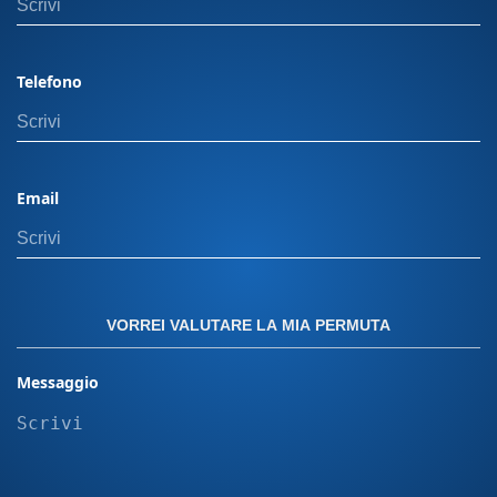
indicato esclude il passaggio di proprietà. In
caso di permuta, i costi di gestione dell'usato
non sono inclusi. Il calcolo del passaggio di
Telefono
proprietà può variare in base alla potenza del
veicolo e alla residenza dell’intestatario. Offerta
valida con finanziamento Panero plus. Per
ulteriori dettagli, visita una delle nostre sedi.
Email
Messa su strada più eventuali equipaggiamenti
aggiuntivi sull' auto non incluse devono essere
calcolate a parte. "Le immagini presenti sul sito
sono inserite a scopo puramente illustrativo. Le
caratteristiche, i colori e le configurazioni dei
VORREI VALUTARE LA MIA PERMUTA
modelli raffigurati possono variare in base alla
disponibilità e al mercato. Le immagini non
Messaggio
rappresentano quindi necessariamente il
prodotto finale o le versioni disponibili per
l’acquisto."