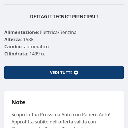
DETTAGLI TECNICI PRINCIPALI
Alimentazione
: Elettrica/Benzina
Altezza
: 1588
Cambio
: automatico
Cilindrata
: 1499 cc
Cilindri
: 4
Colore Esterno
: GRIGIO
VEDI TUTTI
Colore Interno
: NERO NERO
Emissione CO2
: 120
Emissione CO2 (GAS)
: 0
Larghezza
: 1824
Note
Lunghezza
: 4447
Marce
: 3
Scopri la Tua Prossima Auto con Panero Auto!
Km
: 10
Approfitta subito dell'offerta valida con
Normativa Ecologica
: euro6