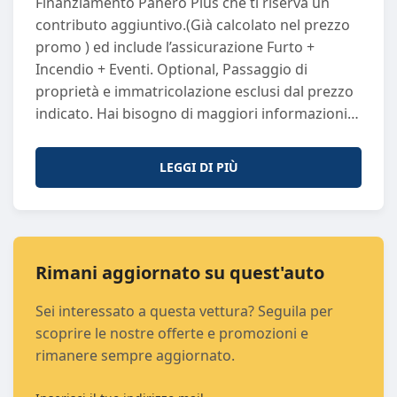
Finanziamento Panero Plus che ti riserva un
Porte
: 5
contributo aggiuntivo.(Già calcolato nel prezzo
Sedili
: 5
promo ) ed include l’assicurazione Furto +
Passo
: 2610
Incendio + Eventi. Optional, Passaggio di
Potenza (CV)
: 224
proprietà e immatricolazione esclusi dal prezzo
Potenza (KW)
: 165
indicato. Hai bisogno di maggiori informazioni?
Proprietari Precedenti
: 0
Non esitare a contattarci! Puoi chiamarci o
Trasmissione
: A
scriverci su WhatsApp al numero +39 011 297
LEGGI DI PIÙ
6269. I nostri consulenti saranno lieti di
assisterti con la massima cortesia e
professionalità. Perché Scegliere Panero Auto?
Ogni vettura usata che proponiamo è sinonimo
di qualità e sicurezza. Selezioniamo
Rimani aggiornato su quest'auto
attentamente ogni auto e la sottoponiamo a
Sei interessato a questa vettura? Seguila per
controlli rigorosi di qualità, garantendo
scoprire le nostre offerte e promozioni e
efficienza e affidabilità. Il nostro obiettivo è
rimanere sempre aggiornato.
offrirti un'esperienza d'acquisto di prim’ordine.
Inoltre, potrai usufruire di garanzie che vanno